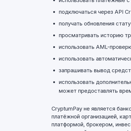
использовать платёжные с
подключаться через API C
получать обновления стату
просматривать историю тр
использовать AML-проверки
использовать автоматичес
запрашивать вывод средст
использовать дополнитель
может предоставлять врем
CryptumPay не является банк
платёжной организацией, кар
платформой, брокером, инве