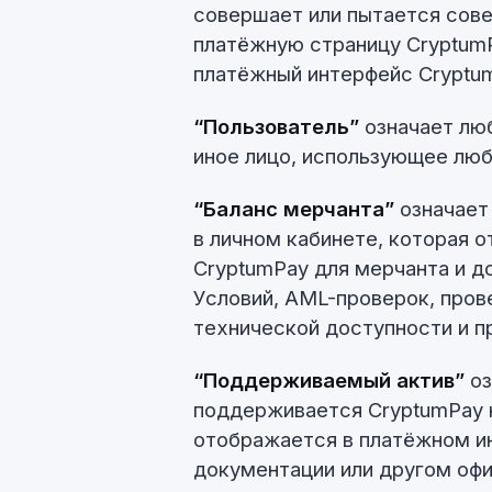
совершает или пытается сов
платёжную страницу CryptumPa
платёжный интерфейс Cryptu
“Пользователь”
означает люб
иное лицо, использующее люб
“Баланс мерчанта”
означает
в личном кабинете, которая 
CryptumPay для мерчанта и д
Условий, AML-проверок, пров
технической доступности и п
“Поддерживаемый актив”
оз
поддерживается CryptumPay 
отображается в платёжном ин
документации или другом оф