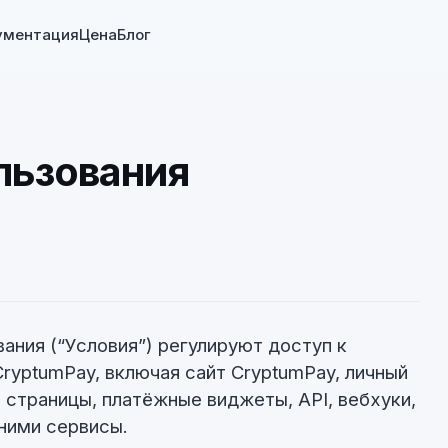
ументация
Цена
Блог
льзования
ания (“Условия”) регулируют доступ к
ryptumPay, включая сайт CryptumPay, личный
 страницы, платёжные виджеты, API, вебхуки,
ними сервисы.