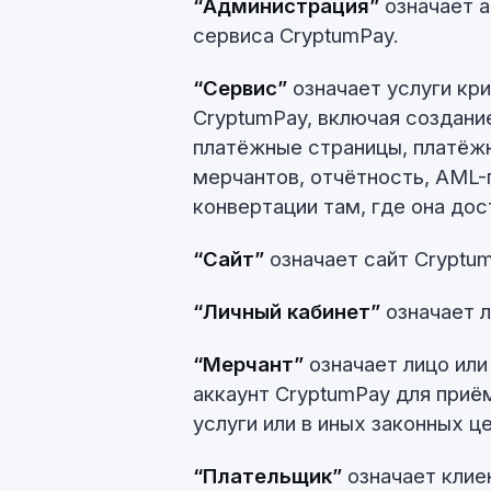
“Администрация”
означает 
сервиса CryptumPay.
“Сервис”
означает услуги кр
CryptumPay, включая создани
платёжные страницы, платёжн
мерчантов, отчётность, AML-
конвертации там, где она дос
“Сайт”
означает сайт Cryptum
“Личный кабинет”
означает л
“Мерчант”
означает лицо или
аккаунт CryptumPay для приё
услуги или в иных законных ц
“Плательщик”
означает клиен