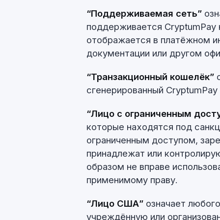
“Поддерживаемая сеть”
озн
поддерживается CryptumPay 
отображается в платёжном ин
документации или другом оф
“Транзакционный кошелёк”
о
сгенерированный CryptumPay 
“Лицо с ограниченным дост
которые находятся под санкц
ограниченным доступом, заре
принадлежат или контролиру
образом не вправе использов
применимому праву.
“Лицо США”
означает любого
учреждённую или организован