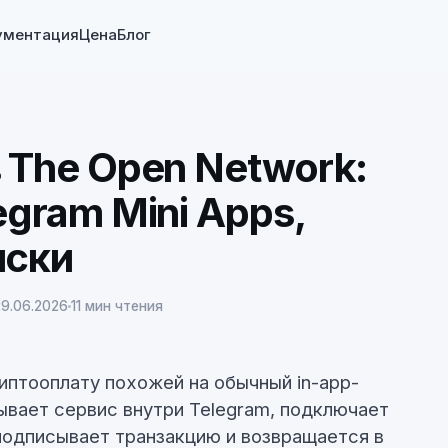
ументация
Цена
Блог
 The Open Network:
egram Mini Apps,
иски
29.06.2026
11 мин чтения
иптооплату похожей на обычный in-app-
ывает сервис внутри Telegram, подключает
подписывает транзакцию и возвращается в