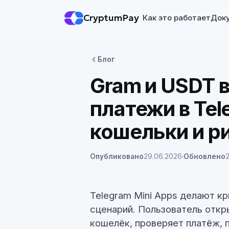
CryptumPay
Как это работает
Док
Блог
Gram и USDT в
платежи в Tel
кошельки и р
Опубликовано
29.06.2026
Обновлено
Telegram Mini Apps делают кр
сценарий. Пользователь откр
кошелёк, проверяет платёж, 