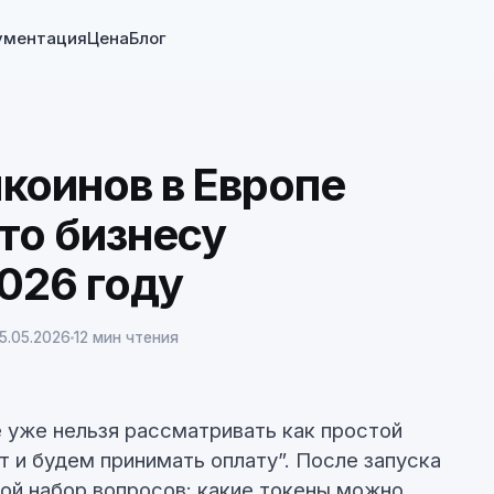
ументация
Цена
Блог
коинов в Европе
то бизнесу
026 году
5.05.2026
12 мин чтения
 уже нельзя рассматривать как простой
т и будем принимать оплату”. После запуска
гой набор вопросов: какие токены можно