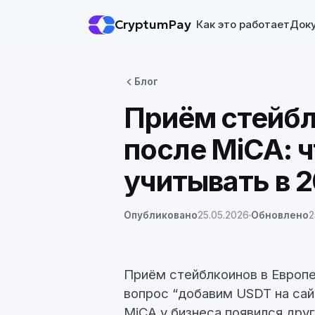
CryptumPay
Как это работает
Док
Блог
Приём стейбл
после MiCA: ч
учитывать в 2
Опубликовано
25.05.2026
Обновлено
2
Приём стейблкоинов в Европе
вопрос “добавим USDT на сай
MiCA у бизнеса появился дру