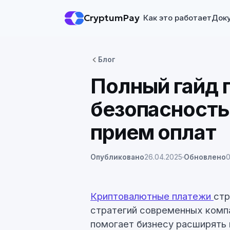
CryptumPay
Как это работает
Док
Блог
Полный гайд п
безопасность,
прием оплат
Опубликовано
26.04.2025
Обновлено
0
Криптовалютные платежи
стр
стратегий современных комп
помогает бизнесу расширять 